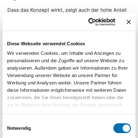
Dass das Konzept wirkt, zeigt auch der hohe Anteil
junger Teilnehmender auf der Plattform „NÖ radelt“.
Auf der Plattform machen die BikeRider zum Ende
der Schulaktion heuer stolze 25 Prozent der
Teilnehmenden aus. Mehr als 200 Kilometer ist jeder
Diese Webseite verwendet Cookies
BikeRider im Schnitt geradelt. Erfreulicher
Wir verwenden Cookies, um Inhalte und Anzeigen zu
Nebeneffekt: Jede Fahrt mit dem Fahrrad entlastet
personalisieren und die Zugriffe auf unsere Website zu
den Verkehr und ist ein wichtiger Beitrag zur
analysieren. Außerdem geben wir Informationen zu Ihrer
Gesundheitsförderung.
Verwendung unserer Website an unsere Partner für
Laa an der Thaya, Hohenruppersdorf und
Werbung und Analysen weiter. Unsere Partner führen
Purkersdorf auch 2026 an der Spitze
diese Informationen möglicherweise mit weiteren Daten
zusammen, die Sie ihnen bereitgestellt haben oder die
Den Titel „aktivste BikeRider Schule 2026“ und 1.000
sie im Rahmen Ihrer Nutzung der Dienste gesammelt
Euro Preisgeld für die aktivste Klasse (1IBB) holte
haben. Soweit deine getroffenen Einstellungen auch
sich einmal mehr die BHAK/BHAS Laa an der Thaya.
Anbieter umfassen, die Daten in Staaten ohne Vorliegen
Einwilligungsauswahl
Bei den „BikeRider Juniors“ ging der Titel und 200
eines Angemessenheitsbeschlusses nach Art 45 DSGVO
Notwendig
Euro Preisgeld an die Aktiv-MS Hohenruppersdorf.
und ohne geeignete Garantien nach Art 46 DSGVO