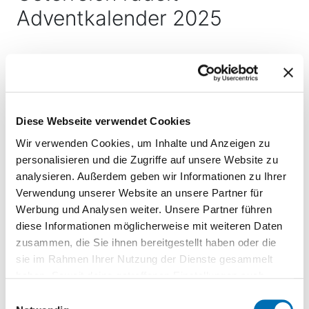
Adventkalender 2025
Veröffentlicht am 27.11.2025
Der
Österreich radelt Adventkalender
bringt
Bewegung in die dunkle Jahreszeit, sorgt für kleine
Diese Webseite verwendet Cookies
Wohlfühlmomente im Vorweihnachtstrubel und
Wir verwenden Cookies, um Inhalte und Anzeigen zu
bietet die Chance auf großartige Preise.
personalisieren und die Zugriffe auf unsere Website zu
Ob praktisches Fahrradzubehör, Winterradeln-
analysieren. Außerdem geben wir Informationen zu Ihrer
Aufwärm-Packages, die dich bei frostigen Fahrten
Verwendung unserer Website an unsere Partner für
warmhalten oder Gutscheine für entspannte
Werbung und Analysen weiter. Unsere Partner führen
Auszeiten zu Hause oder außerhalb der eigenen vier
diese Informationen möglicherweise mit weiteren Daten
Wände – von nützlich bis gemütlich ist für jede:n
zusammen, die Sie ihnen bereitgestellt haben oder die
etwas dabei.
sie im Rahmen Ihrer Nutzung der Dienste gesammelt
haben. Soweit deine getroffenen Einstellungen auch
So einfach machst du mit:
Anbieter umfassen, die Daten in Staaten ohne Vorliegen
Einwilligungsauswahl
eines Angemessenheitsbeschlusses nach Art 45 DSGVO