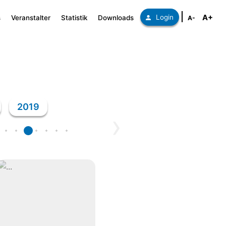
A+
Login
s
Veranstalter
Statistik
Downloads
A-
2019
›