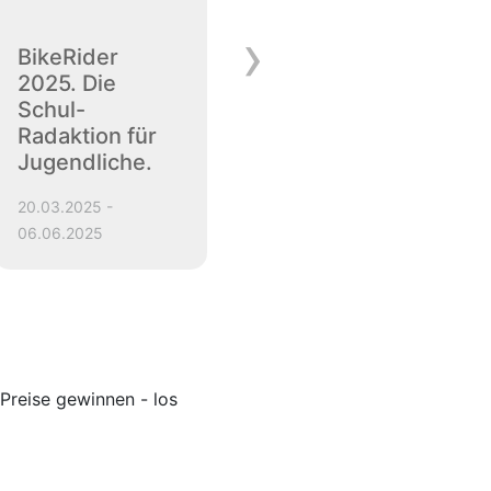
›
BikeRider
Winterradeln
2025. Die
Niederösterrei
Schul-
ch 2024/25
Radaktion für
11.11.2024 -
Jugendliche.
11.02.2025
20.03.2025 -
06.06.2025
Preise gewinnen - los