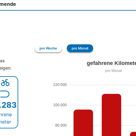
hmende
pro Woche
pro Monat
das
eigen:
.283
hrene
meter