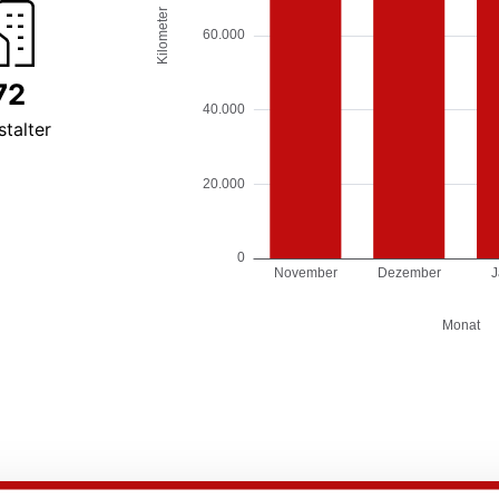
72
stalter